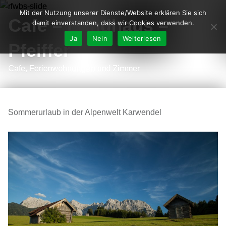
Mit der Nutzung unserer Dienste/Website erklären Sie sich
Cafe – Landhaus –
damit einverstanden, dass wir Cookies verwenden.
Ja
Nein
Weiterlesen
Pfeiffer
Cafe, Ferienwohnungen und Zimmer
Sommerurlaub in der Alpenwelt Karwendel